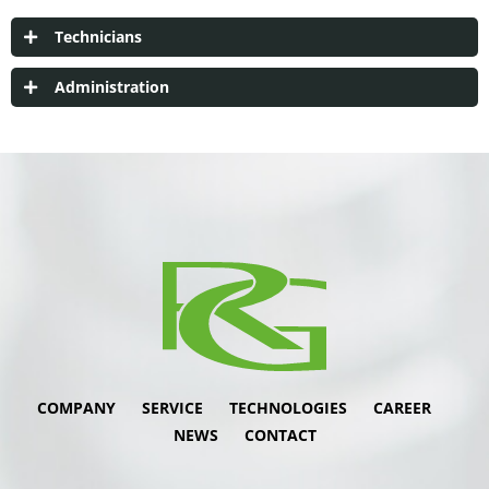
Technicians
MaschinenbaukonstrukteurIn
Administration
Büro-Allrounder
CNC-RundschleiferIn
CNC-PräzisionshartdreherIn
COMPANY
SERVICE
TECHNOLOGIES
CAREER
NEWS
CONTACT