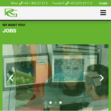
de
en
Wien:
+43 1 865 27 27 0
Trasdorf:
+43 2275 4111 0
WE WANT YOU!
JOBS