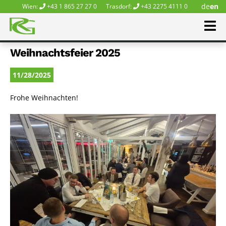
de
en
Wien:
+43 1 865 27 27 0
Trasdorf:
+43 2275 4111 0
Weihnachtsfeier 2025
11/28/2025
Frohe Weihnachten!